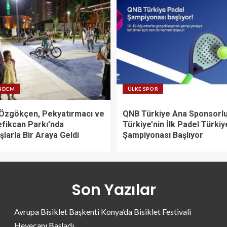
NDEM
ÜLKE SPOR
Özgökçen, Pekyatırmacı ve
QNB Türkiye Ana Sponsorl
efikcan Parkı’nda
Türkiye’nin İlk Padel Türkiy
larla Bir Araya Geldi
Şampiyonası Başlıyor
Son Yazılar
Avrupa Bisiklet Başkenti Konya’da Bisiklet Festivali
Heyecanı Başladı