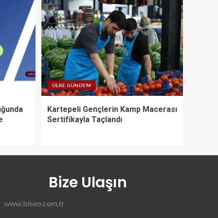
ÜLKE GÜNDEM
uğunda
Kartepeli Gençlerin Kamp Macerası
e
Sertifikayla Taçlandı
Bize Ulaşın
www.biseo.com.tr