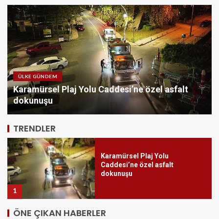
Gökeyüp Mahallesi’nin Su
Sorunu Çözüme Kavuşturuldu
’ne özel asfalt
ÜLKE SPOR
5
Süper Enduro’da start Başkan B
TRENDLER
Karamürsel Plaj Yolu
Caddesi’ne özel asfalt
dokunuşu
1
Süper Enduro’da start Başkan
ÖNE ÇIKAN HABERLER
Büyükakın’dan