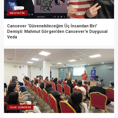
Büyükşehir, çocukları afetlere
karşı bilinçlendiriyor
MEDYATIK
4
Cansever ‘Güvenebileceğim Üç İnsandan Biri’
Demişti: Mahmut Görgen’den Cansever’e Duygusal
Veda
Gökeyüp Mahallesi’nin Su
Sorunu Çözüme Kavuşturuldu
5
ÜLKE GÜNDEM