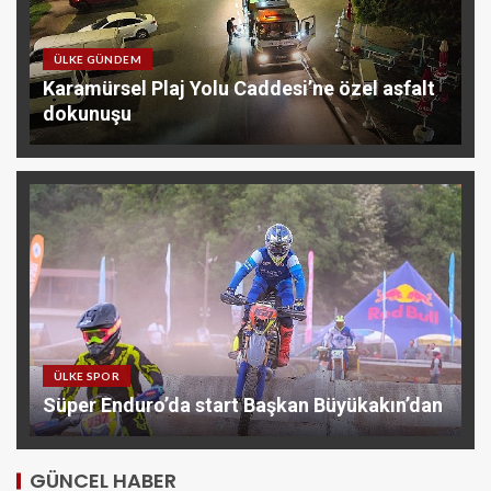
ÜLKE GÜNDEM
Karamürsel Plaj Yolu Caddesi’ne özel asfalt
dokunuşu
ÜLKE SPOR
Süper Enduro’da start Başkan Büyükakın’dan
GÜNCEL HABER