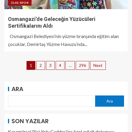
ÜLKE SPOR
Osmangazi’de Geleceğin Yüzücüleri
Sertifikalarını Aldı
Osmangazi Belediyesi’nin yüzme branşında eğitim alan
çocuklar, Demirtaş Yüzme Havuzu’nda...
1
2
3
4
…
296
Next
ARA
Ara
SON YAZILAR
Karamürsel Plaj Yolu Caddesi’ne özel asfalt dokunuşu