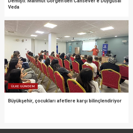
Demişti: Mahmut Görgen’den Cansever’e Duygusal
Veda
ÜLKE GÜNDEM
Büyükşehir, çocukları afetlere karşı bilinçlendiriyor