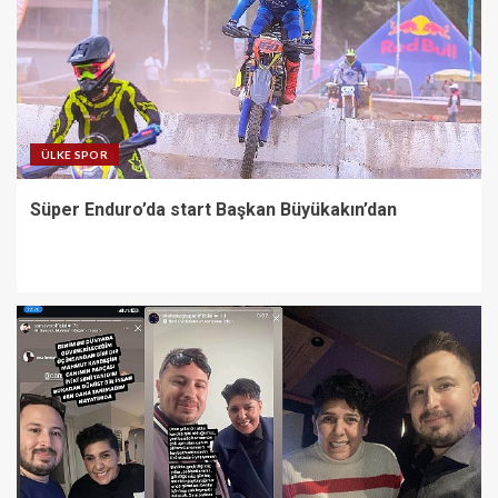
Karamürsel Plaj Yolu
Caddesi’ne özel asfalt
dokunuşu
1
ÜLKE SPOR
Süper Enduro’da start Başkan Büyükakın’dan
Süper Enduro’da start Başkan
Büyükakın’dan
2
Cansever ‘Güvenebileceğim Üç
İnsandan Biri’ Demişti: Mahmut
Görgen’den Cansever’e
Duygusal Veda
3