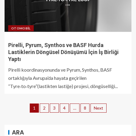
OTOMOBIL
Pirelli, Pyrum, Synthos ve BASF Hurda
Lastiklerin Döngüsel Dönüşümü İçin İş Birliği
Yaptı
Pirelli koordinasyonunda ve Pyrum, Synthos, BASF
ortaklığıyla Avrupa’da hayata geçirilen
“Tyre‑to‑tyre”(lastikten lastiğe) projesi, döngüselliği...
1
2
3
4
…
8
Next
ARA