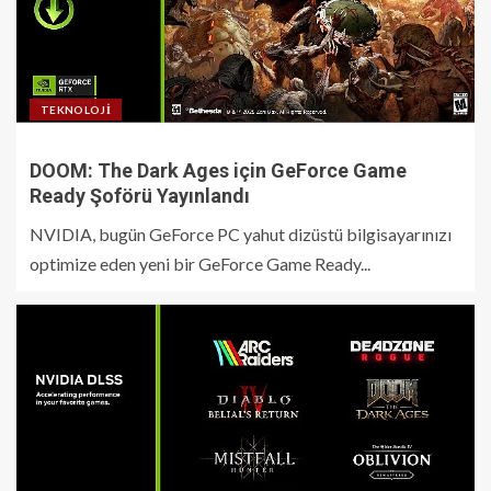
TEKNOLOJI
DOOM: The Dark Ages için GeForce Game
Ready Şoförü Yayınlandı
NVIDIA, bugün GeForce PC yahut dizüstü bilgisayarınızı
optimize eden yeni bir GeForce Game Ready...