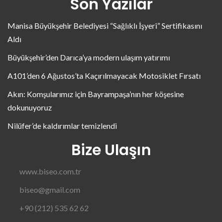
Son Yazılar
Manisa Büyükşehir Belediyesi “Sağlıklı İşyeri” Sertifikasını
Aldı
Büyükşehir’den Darıca’ya modern ulaşım yatırımı
A101’den 6 Ağustos’ta Kaçırılmayacak Motosiklet Fırsatı
Akın: Komşularımız için Bayrampaşa’nın her köşesine
dokunuyoruz
Nilüfer’de kaldırımlar temizlendi
Bize Ulaşın
www.biseo.com.tr
biseo@gmail.com
+90 (212) 535 62 62